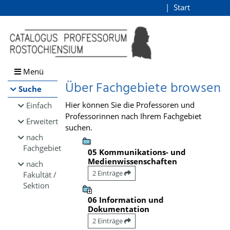
Browsen
Start
Login
direkt zum Inhalt
Menü
Über Fachgebiete browsen
Suche
Hier können Sie die Professoren und
Einfach
Professorinnen nach Ihrem Fachgebiet
Erweitert
suchen.
nach
Fachgebiet
05 Kommunikations- und
Medienwissenschaften
nach
2 Einträge
Fakultät /
Sektion
06 Information und
Dokumentation
2 Einträge