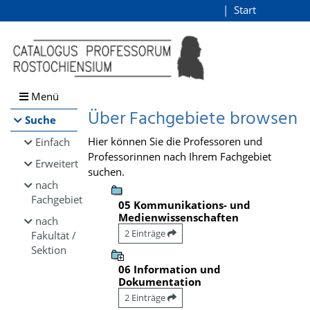
Browsen
Start
Login
direkt zum Inhalt
Menü
Über Fachgebiete browsen
Suche
Hier können Sie die Professoren und
Einfach
Professorinnen nach Ihrem Fachgebiet
Erweitert
suchen.
nach
Fachgebiet
05 Kommunikations- und
Medienwissenschaften
nach
2 Einträge
Fakultät /
Sektion
06 Information und
Dokumentation
2 Einträge