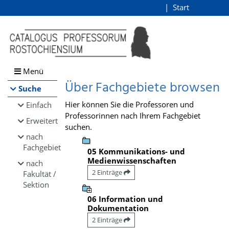
Browsen
Start
Login
direkt zum Inhalt
Menü
Über Fachgebiete browsen
Suche
Hier können Sie die Professoren und
Einfach
Professorinnen nach Ihrem Fachgebiet
Erweitert
suchen.
nach
Fachgebiet
05 Kommunikations- und
Medienwissenschaften
nach
2 Einträge
Fakultät /
Sektion
06 Information und
Dokumentation
2 Einträge