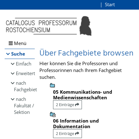
Browsen
Start
Login
direkt zum Inhalt
Menü
Über Fachgebiete browsen
Suche
Hier können Sie die Professoren und
Einfach
Professorinnen nach Ihrem Fachgebiet
Erweitert
suchen.
nach
Fachgebiet
05 Kommunikations- und
Medienwissenschaften
nach
2 Einträge
Fakultät /
Sektion
06 Information und
Dokumentation
2 Einträge