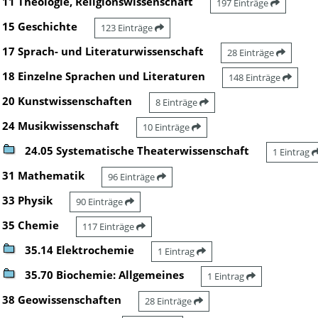
11 Theologie, Religionswissenschaft
197 Einträge
15 Geschichte
123 Einträge
17 Sprach- und Literaturwissenschaft
28 Einträge
18 Einzelne Sprachen und Literaturen
148 Einträge
20 Kunstwissenschaften
8 Einträge
24 Musikwissenschaft
10 Einträge
24.05 Systematische Theaterwissenschaft
1 Eintrag
31 Mathematik
96 Einträge
33 Physik
90 Einträge
35 Chemie
117 Einträge
35.14 Elektrochemie
1 Eintrag
35.70 Biochemie: Allgemeines
1 Eintrag
38 Geowissenschaften
28 Einträge