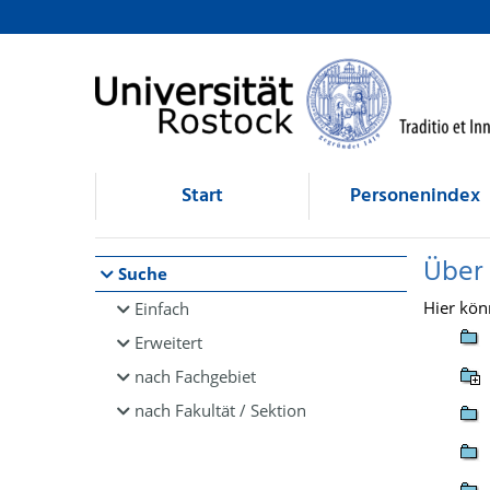
Browsen
direkt zum Inhalt
Start
Personenindex
Über
Suche
Hier kön
Einfach
Erweitert
nach Fachgebiet
nach Fakultät / Sektion