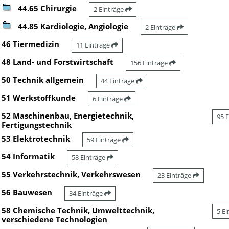
44.65 Chirurgie
2 Einträge
44.85 Kardiologie, Angiologie
2 Einträge
46 Tiermedizin
11 Einträge
48 Land- und Forstwirtschaft
156 Einträge
50 Technik allgemein
44 Einträge
51 Werkstoffkunde
6 Einträge
52 Maschinenbau, Energietechnik,
95 
Fertigungstechnik
53 Elektrotechnik
59 Einträge
54 Informatik
58 Einträge
55 Verkehrstechnik, Verkehrswesen
23 Einträge
56 Bauwesen
34 Einträge
58 Chemische Technik, Umwelttechnik,
5 E
verschiedene Technologien