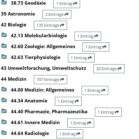
38.73 Geodäsie
1 Eintrag
39 Astronomie
2 Einträge
42 Biologie
135 Einträge
42.13 Molekularbiologie
1 Eintrag
42.60 Zoologie: Allgemeines
1 Eintrag
42.63 Tierphysiologie
1 Eintrag
43 Umweltforschung, Umweltschutz
20 Einträge
44 Medizin
707 Einträge
44.00 Medizin: Allgemeines
1 Eintrag
44.34 Anatomie
1 Eintrag
44.40 Pharmazie, Pharmazeutika
1 Eintrag
44.61 Innere Medizin
1 Eintrag
44.64 Radiologie
1 Eintrag