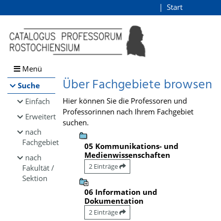
Browsen
Start
Login
direkt zum Inhalt
Menü
Über Fachgebiete browsen
Suche
Hier können Sie die Professoren und
Einfach
Professorinnen nach Ihrem Fachgebiet
Erweitert
suchen.
nach
Fachgebiet
05 Kommunikations- und
Medienwissenschaften
nach
2 Einträge
Fakultät /
Sektion
06 Information und
Dokumentation
2 Einträge