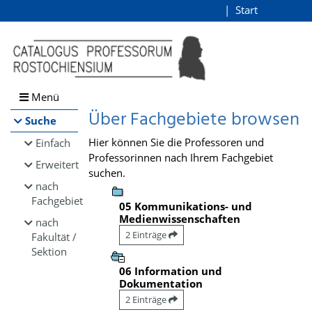
Browsen
Start
Login
direkt zum Inhalt
Menü
Über Fachgebiete browsen
Suche
Hier können Sie die Professoren und
Einfach
Professorinnen nach Ihrem Fachgebiet
Erweitert
suchen.
nach
Fachgebiet
05 Kommunikations- und
Medienwissenschaften
nach
2 Einträge
Fakultät /
Sektion
06 Information und
Dokumentation
2 Einträge