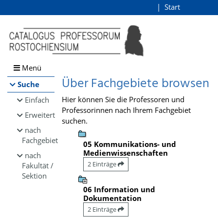
Browsen
Start
Login
direkt zum Inhalt
Menü
Über Fachgebiete browsen
Suche
Hier können Sie die Professoren und
Einfach
Professorinnen nach Ihrem Fachgebiet
Erweitert
suchen.
nach
Fachgebiet
05 Kommunikations- und
Medienwissenschaften
nach
2 Einträge
Fakultät /
Sektion
06 Information und
Dokumentation
2 Einträge