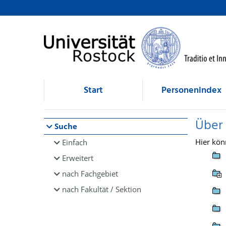
Browsen
direkt zum Inhalt
Start
Personenindex
Über
Suche
Hier kön
Einfach
Erweitert
nach Fachgebiet
nach Fakultät / Sektion