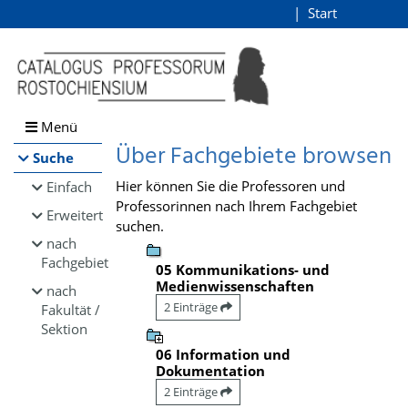
Browsen
Start
Login
direkt zum Inhalt
Menü
Über Fachgebiete browsen
Suche
Hier können Sie die Professoren und
Einfach
Professorinnen nach Ihrem Fachgebiet
Erweitert
suchen.
nach
Fachgebiet
05 Kommunikations- und
Medienwissenschaften
nach
2 Einträge
Fakultät /
Sektion
06 Information und
Dokumentation
2 Einträge