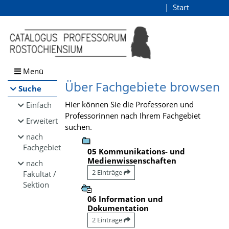
Browsen
Start
Login
direkt zum Inhalt
Menü
Über Fachgebiete browsen
Suche
Hier können Sie die Professoren und
Einfach
Professorinnen nach Ihrem Fachgebiet
Erweitert
suchen.
nach
Fachgebiet
05 Kommunikations- und
Medienwissenschaften
nach
2 Einträge
Fakultät /
Sektion
06 Information und
Dokumentation
2 Einträge