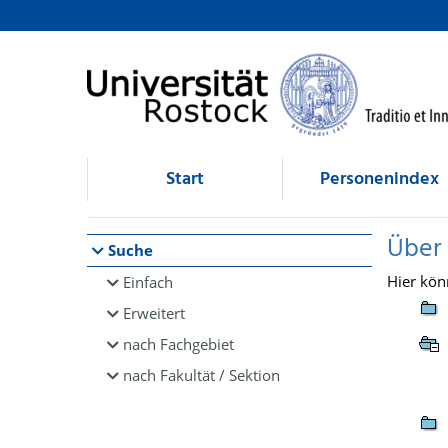
Browsen
direkt zum Inhalt
Start
Personenindex
Über
Suche
Hier kön
Einfach
Erweitert
nach Fachgebiet
nach Fakultät / Sektion