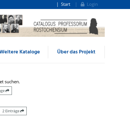
Start
Login
Weitere Kataloge
Über das Projekt
et suchen.
räge
2 Einträge