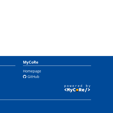
MyCoRe
Homepage
GitHub