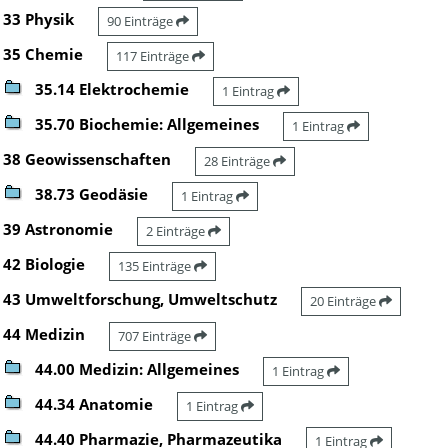
33 Physik
90 Einträge
35 Chemie
117 Einträge
35.14 Elektrochemie
1 Eintrag
35.70 Biochemie: Allgemeines
1 Eintrag
38 Geowissenschaften
28 Einträge
38.73 Geodäsie
1 Eintrag
39 Astronomie
2 Einträge
42 Biologie
135 Einträge
43 Umweltforschung, Umweltschutz
20 Einträge
44 Medizin
707 Einträge
44.00 Medizin: Allgemeines
1 Eintrag
44.34 Anatomie
1 Eintrag
44.40 Pharmazie, Pharmazeutika
1 Eintrag