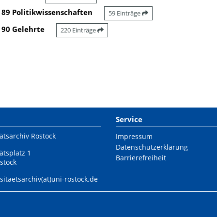
89 Politikwissenschaften
59 Einträge
90 Gelehrte
220 Einträge
Service
ätsarchiv Rostock
Impressum
Datenschutzerklärung
ätsplatz 1
Barrierefreiheit
stock
sitaetsarchiv(at)uni-rostock.de