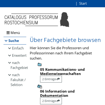
Browsen
Start
Login
direkt zum Inhalt
Menü
Über Fachgebiete browsen
Suche
Hier können Sie die Professoren und
Einfach
Professorinnen nach Ihrem Fachgebiet
Erweitert
suchen.
nach
Fachgebiet
05 Kommunikations- und
Medienwissenschaften
nach
2 Einträge
Fakultät /
Sektion
06 Information und
Dokumentation
2 Einträge