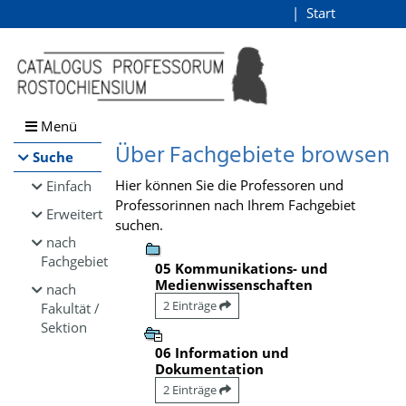
Browsen
Start
Login
direkt zum Inhalt
Menü
Über Fachgebiete browsen
Suche
Hier können Sie die Professoren und
Einfach
Professorinnen nach Ihrem Fachgebiet
Erweitert
suchen.
nach
Fachgebiet
05 Kommunikations- und
Medienwissenschaften
nach
2 Einträge
Fakultät /
Sektion
06 Information und
Dokumentation
2 Einträge