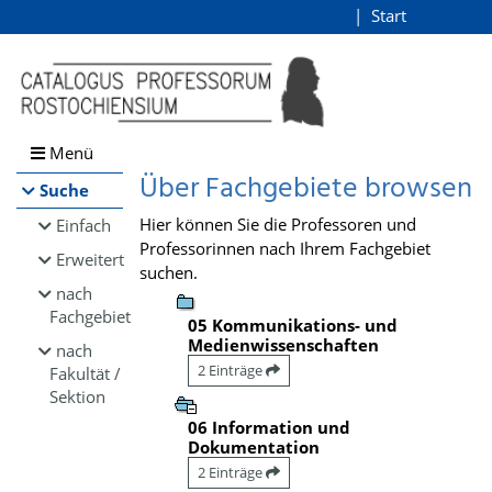
Browsen
Start
Login
direkt zum Inhalt
Menü
Über Fachgebiete browsen
Suche
Hier können Sie die Professoren und
Einfach
Professorinnen nach Ihrem Fachgebiet
Erweitert
suchen.
nach
Fachgebiet
05 Kommunikations- und
Medienwissenschaften
nach
2 Einträge
Fakultät /
Sektion
06 Information und
Dokumentation
2 Einträge