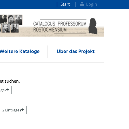
Start
Login
Weitere Kataloge
Über das Projekt
et suchen.
räge
2 Einträge