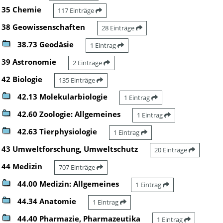
35 Chemie
117 Einträge
38 Geowissenschaften
28 Einträge
38.73 Geodäsie
1 Eintrag
39 Astronomie
2 Einträge
42 Biologie
135 Einträge
42.13 Molekularbiologie
1 Eintrag
42.60 Zoologie: Allgemeines
1 Eintrag
42.63 Tierphysiologie
1 Eintrag
43 Umweltforschung, Umweltschutz
20 Einträge
44 Medizin
707 Einträge
44.00 Medizin: Allgemeines
1 Eintrag
44.34 Anatomie
1 Eintrag
44.40 Pharmazie, Pharmazeutika
1 Eintrag