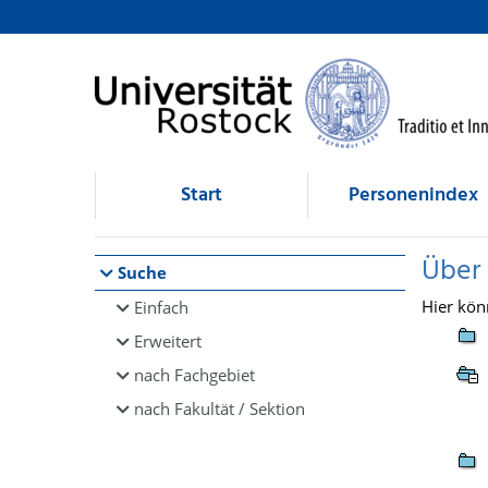
Browsen
direkt zum Inhalt
Start
Personenindex
Über
Suche
Hier kön
Einfach
Erweitert
nach Fachgebiet
nach Fakultät / Sektion