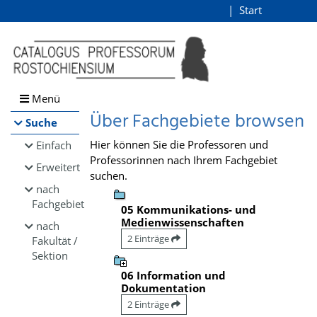
Browsen
Start
Login
direkt zum Inhalt
Menü
Über Fachgebiete browsen
Suche
Hier können Sie die Professoren und
Einfach
Professorinnen nach Ihrem Fachgebiet
Erweitert
suchen.
nach
Fachgebiet
05 Kommunikations- und
Medienwissenschaften
nach
2 Einträge
Fakultät /
Sektion
06 Information und
Dokumentation
2 Einträge