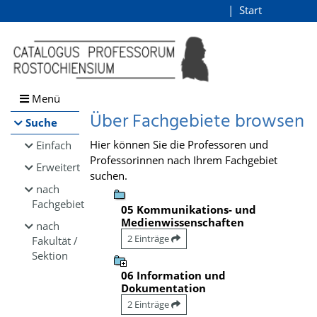
Browsen
Start
Login
direkt zum Inhalt
Menü
Über Fachgebiete browsen
Suche
Hier können Sie die Professoren und
Einfach
Professorinnen nach Ihrem Fachgebiet
Erweitert
suchen.
nach
Fachgebiet
05 Kommunikations- und
Medienwissenschaften
nach
2 Einträge
Fakultät /
Sektion
06 Information und
Dokumentation
2 Einträge