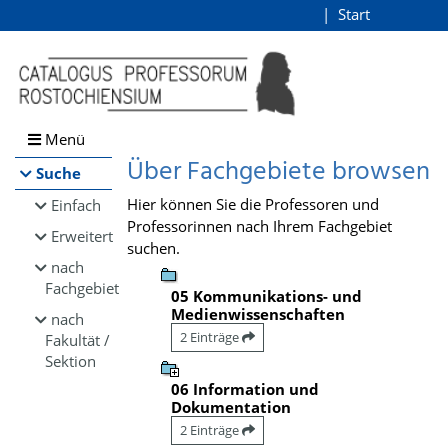
Browsen
Start
Login
direkt zum Inhalt
Menü
Über Fachgebiete browsen
Suche
Hier können Sie die Professoren und
Einfach
Professorinnen nach Ihrem Fachgebiet
Erweitert
suchen.
nach
Fachgebiet
05 Kommunikations- und
Medienwissenschaften
nach
2 Einträge
Fakultät /
Sektion
06 Information und
Dokumentation
2 Einträge