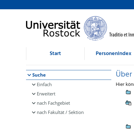
Browsen
direkt zum Inhalt
Start
Personenindex
Über
Suche
Hier kön
Einfach
Erweitert
nach Fachgebiet
nach Fakultät / Sektion