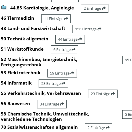
44.85 Kardiologie, Angiologie
2 Einträge
46 Tiermedizin
11 Einträge
48 Land- und Forstwirtschaft
156 Einträge
50 Technik allgemein
44 Einträge
51 Werkstoffkunde
6 Einträge
52 Maschinenbau, Energietechnik,
95 
Fertigungstechnik
53 Elektrotechnik
59 Einträge
54 Informatik
58 Einträge
55 Verkehrstechnik, Verkehrswesen
23 Einträge
56 Bauwesen
34 Einträge
58 Chemische Technik, Umwelttechnik,
5 E
verschiedene Technologien
70 Sozialwissenschaften allgemein
2 Einträge