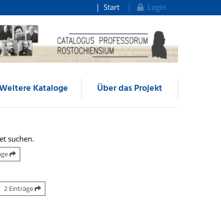
Start
Login
Weitere Kataloge
Über das Projekt
et suchen.
räge
2 Einträge