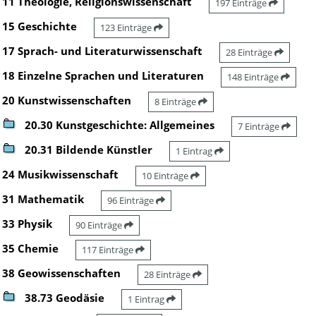
11 Theologie, Religionswissenschaft
197 Einträge
15 Geschichte
123 Einträge
17 Sprach- und Literaturwissenschaft
28 Einträge
18 Einzelne Sprachen und Literaturen
148 Einträge
20 Kunstwissenschaften
8 Einträge
20.30 Kunstgeschichte: Allgemeines
7 Einträge
20.31 Bildende Künstler
1 Eintrag
24 Musikwissenschaft
10 Einträge
31 Mathematik
96 Einträge
33 Physik
90 Einträge
35 Chemie
117 Einträge
38 Geowissenschaften
28 Einträge
38.73 Geodäsie
1 Eintrag