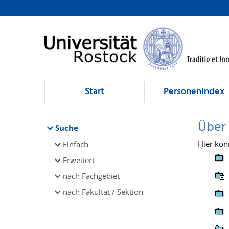
Browsen
direkt zum Inhalt
Start
Personenindex
Über
Suche
Hier kön
Einfach
Erweitert
nach Fachgebiet
nach Fakultät / Sektion