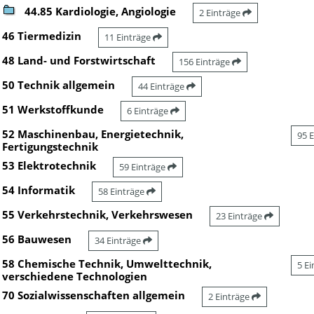
44.85 Kardiologie, Angiologie
2 Einträge
46 Tiermedizin
11 Einträge
48 Land- und Forstwirtschaft
156 Einträge
50 Technik allgemein
44 Einträge
51 Werkstoffkunde
6 Einträge
52 Maschinenbau, Energietechnik,
95 
Fertigungstechnik
53 Elektrotechnik
59 Einträge
54 Informatik
58 Einträge
55 Verkehrstechnik, Verkehrswesen
23 Einträge
56 Bauwesen
34 Einträge
58 Chemische Technik, Umwelttechnik,
5 E
verschiedene Technologien
70 Sozialwissenschaften allgemein
2 Einträge