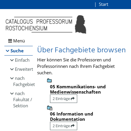
Browsen
Start
Login
direkt zum Inhalt
Menü
Über Fachgebiete browsen
Suche
Hier können Sie die Professoren und
Einfach
Professorinnen nach Ihrem Fachgebiet
Erweitert
suchen.
nach
Fachgebiet
05 Kommunikations- und
Medienwissenschaften
nach
2 Einträge
Fakultät /
Sektion
06 Information und
Dokumentation
2 Einträge