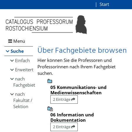
Browsen
Start
Login
direkt zum Inhalt
Menü
Über Fachgebiete browsen
Suche
Hier können Sie die Professoren und
Einfach
Professorinnen nach Ihrem Fachgebiet
Erweitert
suchen.
nach
Fachgebiet
05 Kommunikations- und
Medienwissenschaften
nach
2 Einträge
Fakultät /
Sektion
06 Information und
Dokumentation
2 Einträge