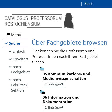
Browsen
Start
Login
direkt zum Inhalt
Menü
Über Fachgebiete browsen
Suche
Hier können Sie die Professoren und
Einfach
Professorinnen nach Ihrem Fachgebiet
Erweitert
suchen.
nach
Fachgebiet
05 Kommunikations- und
Medienwissenschaften
nach
2 Einträge
Fakultät /
Sektion
06 Information und
Dokumentation
2 Einträge