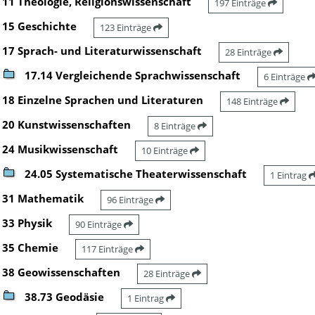
11 Theologie, Religionswissenschaft
197 Einträge
15 Geschichte
123 Einträge
17 Sprach- und Literaturwissenschaft
28 Einträge
17.14 Vergleichende Sprachwissenschaft
6 Einträge
18 Einzelne Sprachen und Literaturen
148 Einträge
20 Kunstwissenschaften
8 Einträge
24 Musikwissenschaft
10 Einträge
24.05 Systematische Theaterwissenschaft
1 Eintrag
31 Mathematik
96 Einträge
33 Physik
90 Einträge
35 Chemie
117 Einträge
38 Geowissenschaften
28 Einträge
38.73 Geodäsie
1 Eintrag