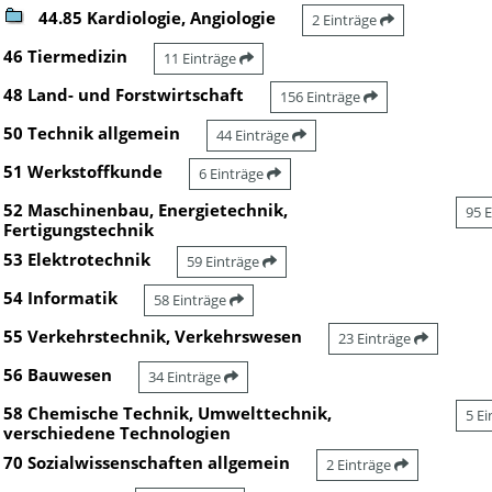
44.85 Kardiologie, Angiologie
2 Einträge
46 Tiermedizin
11 Einträge
48 Land- und Forstwirtschaft
156 Einträge
50 Technik allgemein
44 Einträge
51 Werkstoffkunde
6 Einträge
52 Maschinenbau, Energietechnik,
95 
Fertigungstechnik
53 Elektrotechnik
59 Einträge
54 Informatik
58 Einträge
55 Verkehrstechnik, Verkehrswesen
23 Einträge
56 Bauwesen
34 Einträge
58 Chemische Technik, Umwelttechnik,
5 E
verschiedene Technologien
70 Sozialwissenschaften allgemein
2 Einträge