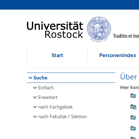
Browsen
direkt zum Inhalt
Start
Personenindex
Über
Suche
Hier kön
Einfach
Erweitert
nach Fachgebiet
nach Fakultät / Sektion