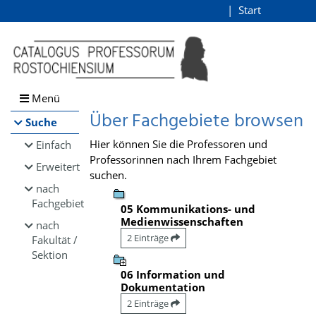
Browsen
Start
Login
direkt zum Inhalt
Menü
Über Fachgebiete browsen
Suche
Hier können Sie die Professoren und
Einfach
Professorinnen nach Ihrem Fachgebiet
Erweitert
suchen.
nach
Fachgebiet
05 Kommunikations- und
Medienwissenschaften
nach
2 Einträge
Fakultät /
Sektion
06 Information und
Dokumentation
2 Einträge