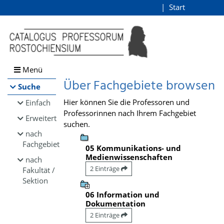
Browsen
Start
Login
direkt zum Inhalt
Menü
Über Fachgebiete browsen
Suche
Hier können Sie die Professoren und
Einfach
Professorinnen nach Ihrem Fachgebiet
Erweitert
suchen.
nach
Fachgebiet
05 Kommunikations- und
Medienwissenschaften
nach
2 Einträge
Fakultät /
Sektion
06 Information und
Dokumentation
2 Einträge