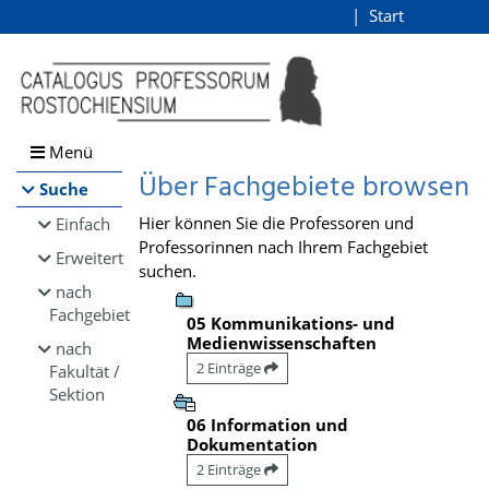
Browsen
Start
Login
direkt zum Inhalt
Menü
Über Fachgebiete browsen
Suche
Hier können Sie die Professoren und
Einfach
Professorinnen nach Ihrem Fachgebiet
Erweitert
suchen.
nach
Fachgebiet
05 Kommunikations- und
Medienwissenschaften
nach
2 Einträge
Fakultät /
Sektion
06 Information und
Dokumentation
2 Einträge