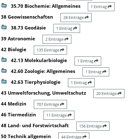
35.70 Biochemie: Allgemeines
1 Eintrag
38 Geowissenschaften
28 Einträge
38.73 Geodäsie
1 Eintrag
39 Astronomie
2 Einträge
42 Biologie
135 Einträge
42.13 Molekularbiologie
1 Eintrag
42.60 Zoologie: Allgemeines
1 Eintrag
42.63 Tierphysiologie
1 Eintrag
43 Umweltforschung, Umweltschutz
20 Einträge
44 Medizin
707 Einträge
46 Tiermedizin
11 Einträge
48 Land- und Forstwirtschaft
156 Einträge
50 Technik allgemein
44 Einträge