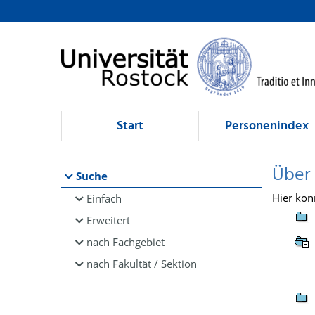
Browsen
direkt zum Inhalt
Start
Personenindex
Über
Suche
Hier kön
Einfach
Erweitert
nach Fachgebiet
nach Fakultät / Sektion