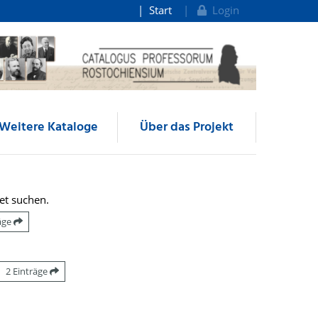
Start
Login
Weitere Kataloge
Über das Projekt
et suchen.
räge
2 Einträge