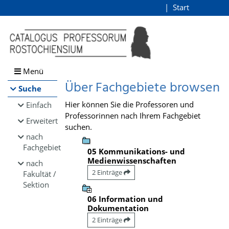
Browsen
Start
Login
direkt zum Inhalt
Menü
Über Fachgebiete browsen
Suche
Hier können Sie die Professoren und
Einfach
Professorinnen nach Ihrem Fachgebiet
Erweitert
suchen.
nach
Fachgebiet
05 Kommunikations- und
Medienwissenschaften
nach
2 Einträge
Fakultät /
Sektion
06 Information und
Dokumentation
2 Einträge