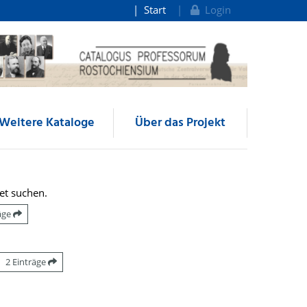
Start
Login
Weitere Kataloge
Über das Projekt
et suchen.
räge
2 Einträge