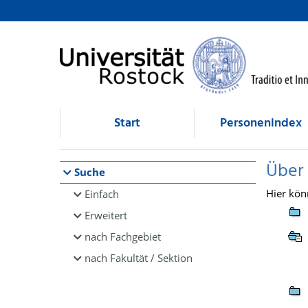
Browsen
direkt zum Inhalt
Start
Personenindex
Über
Suche
Hier kön
Einfach
Erweitert
nach Fachgebiet
nach Fakultät / Sektion