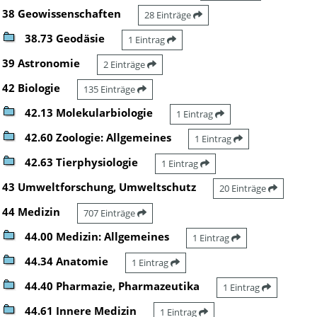
38 Geowissenschaften
28 Einträge
38.73 Geodäsie
1 Eintrag
39 Astronomie
2 Einträge
42 Biologie
135 Einträge
42.13 Molekularbiologie
1 Eintrag
42.60 Zoologie: Allgemeines
1 Eintrag
42.63 Tierphysiologie
1 Eintrag
43 Umweltforschung, Umweltschutz
20 Einträge
44 Medizin
707 Einträge
44.00 Medizin: Allgemeines
1 Eintrag
44.34 Anatomie
1 Eintrag
44.40 Pharmazie, Pharmazeutika
1 Eintrag
44.61 Innere Medizin
1 Eintrag