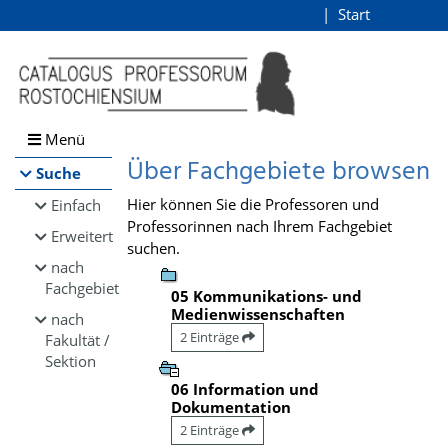
Browsen
Start
Login
direkt zum Inhalt
Menü
Über Fachgebiete browsen
Suche
Hier können Sie die Professoren und
Einfach
Professorinnen nach Ihrem Fachgebiet
Erweitert
suchen.
nach
Fachgebiet
05 Kommunikations- und
Medienwissenschaften
nach
2 Einträge
Fakultät /
Sektion
06 Information und
Dokumentation
2 Einträge