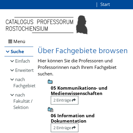
Browsen
Start
Login
direkt zum Inhalt
Menü
Über Fachgebiete browsen
Suche
Hier können Sie die Professoren und
Einfach
Professorinnen nach Ihrem Fachgebiet
Erweitert
suchen.
nach
Fachgebiet
05 Kommunikations- und
Medienwissenschaften
nach
2 Einträge
Fakultät /
Sektion
06 Information und
Dokumentation
2 Einträge