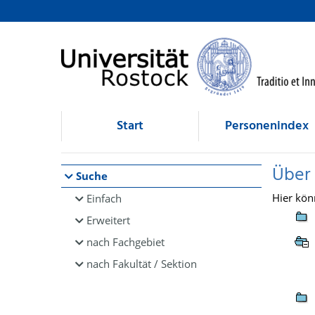
Browsen
direkt zum Inhalt
Start
Personenindex
Über
Suche
Hier kön
Einfach
Erweitert
nach Fachgebiet
nach Fakultät / Sektion