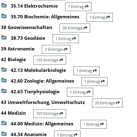
35.14 Elektrochemie
1 Eintrag
35.70 Biochemie: Allgemeines
1 Eintrag
38 Geowissenschaften
28 Einträge
38.73 Geodäsie
1 Eintrag
39 Astronomie
2 Einträge
42 Biologie
135 Einträge
42.13 Molekularbiologie
1 Eintrag
42.60 Zoologie: Allgemeines
1 Eintrag
42.63 Tierphysiologie
1 Eintrag
43 Umweltforschung, Umweltschutz
20 Einträge
44 Medizin
707 Einträge
44.00 Medizin: Allgemeines
1 Eintrag
44.34 Anatomie
1 Eintrag