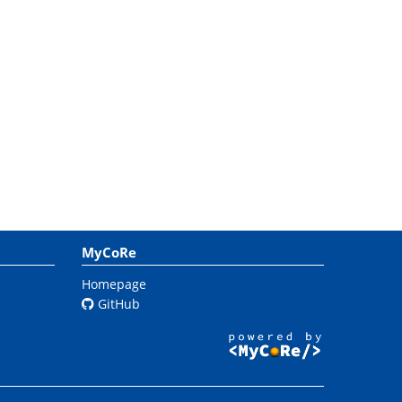
MyCoRe
Homepage
GitHub