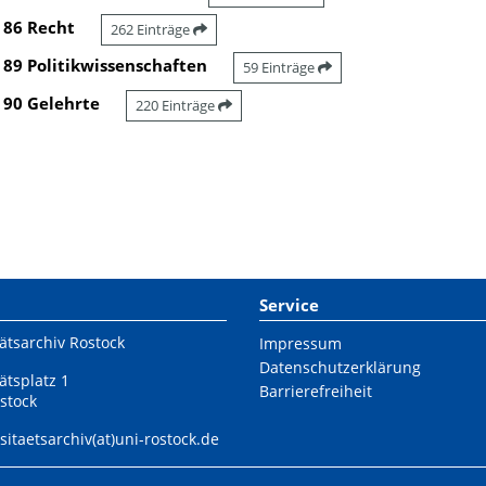
86 Recht
262 Einträge
89 Politikwissenschaften
59 Einträge
90 Gelehrte
220 Einträge
Service
ätsarchiv Rostock
Impressum
Datenschutzerklärung
ätsplatz 1
Barrierefreiheit
stock
sitaetsarchiv(at)uni-rostock.de