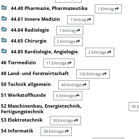
44.40 Pharmazie, Pharmazeutika
1 Eintrag
44.61 Innere Medizin
1 Eintrag
44.64 Radiologie
1 Eintrag
44.65 Chirurgie
2 Einträge
44.85 Kardiologie, Angiologie
2 Einträge
46 Tiermedizin
11 Einträge
48 Land- und Forstwirtschaft
156 Einträge
50 Technik allgemein
44 Einträge
51 Werkstoffkunde
6 Einträge
52 Maschinenbau, Energietechnik,
95 
Fertigungstechnik
53 Elektrotechnik
59 Einträge
54 Informatik
58 Einträge