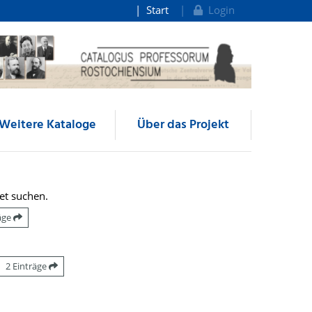
Start
Login
Weitere Kataloge
Über das Projekt
et suchen.
räge
2 Einträge