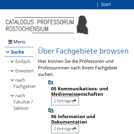
Browsen
Start
Login
direkt zum Inhalt
Menü
Über Fachgebiete browsen
Suche
Hier können Sie die Professoren und
Einfach
Professorinnen nach Ihrem Fachgebiet
Erweitert
suchen.
nach
Fachgebiet
05 Kommunikations- und
Medienwissenschaften
nach
2 Einträge
Fakultät /
Sektion
06 Information und
Dokumentation
2 Einträge