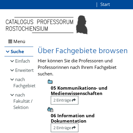
Browsen
Start
Login
direkt zum Inhalt
Menü
Über Fachgebiete browsen
Suche
Hier können Sie die Professoren und
Einfach
Professorinnen nach Ihrem Fachgebiet
Erweitert
suchen.
nach
Fachgebiet
05 Kommunikations- und
Medienwissenschaften
nach
2 Einträge
Fakultät /
Sektion
06 Information und
Dokumentation
2 Einträge