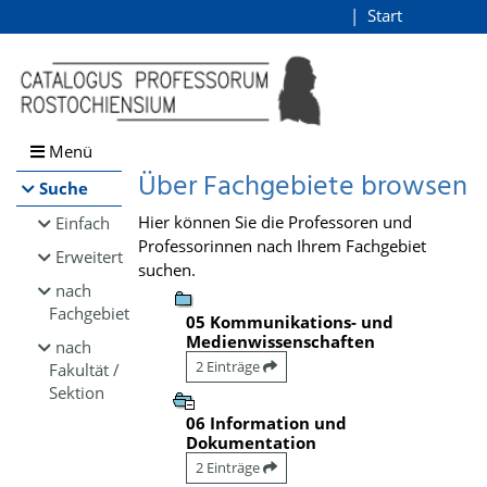
Browsen
Start
Login
direkt zum Inhalt
Menü
Über Fachgebiete browsen
Suche
Hier können Sie die Professoren und
Einfach
Professorinnen nach Ihrem Fachgebiet
Erweitert
suchen.
nach
Fachgebiet
05 Kommunikations- und
Medienwissenschaften
nach
2 Einträge
Fakultät /
Sektion
06 Information und
Dokumentation
2 Einträge