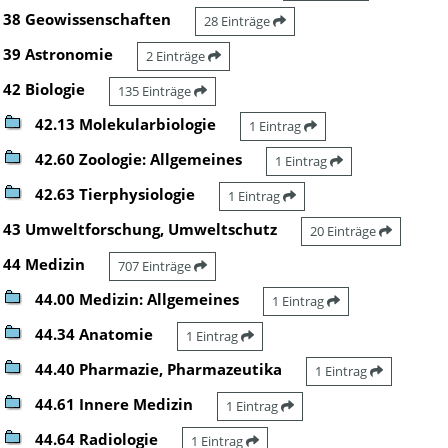
38 Geowissenschaften
28 Einträge
39 Astronomie
2 Einträge
42 Biologie
135 Einträge
42.13 Molekularbiologie
1 Eintrag
42.60 Zoologie: Allgemeines
1 Eintrag
42.63 Tierphysiologie
1 Eintrag
43 Umweltforschung, Umweltschutz
20 Einträge
44 Medizin
707 Einträge
44.00 Medizin: Allgemeines
1 Eintrag
44.34 Anatomie
1 Eintrag
44.40 Pharmazie, Pharmazeutika
1 Eintrag
44.61 Innere Medizin
1 Eintrag
44.64 Radiologie
1 Eintrag