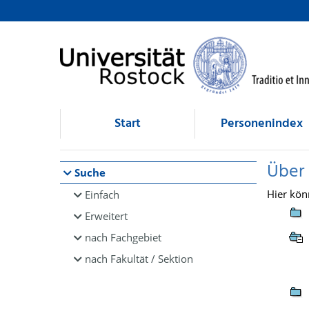
Browsen
direkt zum Inhalt
Start
Personenindex
Über
Suche
Hier kön
Einfach
Erweitert
nach Fachgebiet
nach Fakultät / Sektion