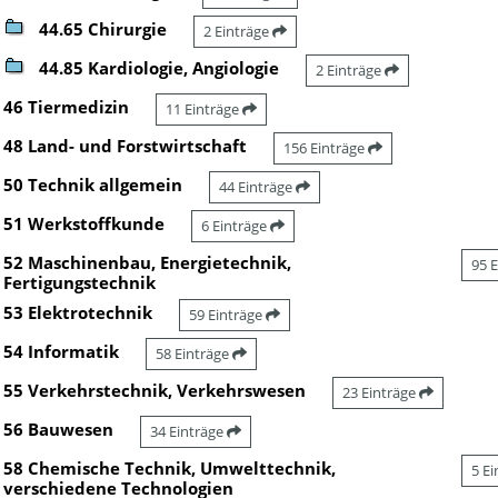
44.65 Chirurgie
2 Einträge
44.85 Kardiologie, Angiologie
2 Einträge
46 Tiermedizin
11 Einträge
48 Land- und Forstwirtschaft
156 Einträge
50 Technik allgemein
44 Einträge
51 Werkstoffkunde
6 Einträge
52 Maschinenbau, Energietechnik,
95 
Fertigungstechnik
53 Elektrotechnik
59 Einträge
54 Informatik
58 Einträge
55 Verkehrstechnik, Verkehrswesen
23 Einträge
56 Bauwesen
34 Einträge
58 Chemische Technik, Umwelttechnik,
5 E
verschiedene Technologien