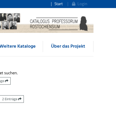
Start
Login
Weitere Kataloge
Über das Projekt
et suchen.
räge
2 Einträge