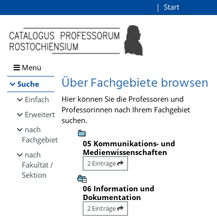
Browsen
Start
Login
direkt zum Inhalt
Menü
Über Fachgebiete browsen
Suche
Hier können Sie die Professoren und
Einfach
Professorinnen nach Ihrem Fachgebiet
Erweitert
suchen.
nach
Fachgebiet
05 Kommunikations- und
Medienwissenschaften
nach
2 Einträge
Fakultät /
Sektion
06 Information und
Dokumentation
2 Einträge