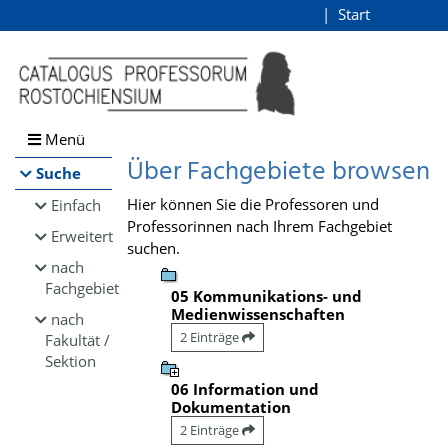
Browsen
Start
Login
direkt zum Inhalt
Menü
Über Fachgebiete browsen
Suche
Hier können Sie die Professoren und
Einfach
Professorinnen nach Ihrem Fachgebiet
Erweitert
suchen.
nach
Fachgebiet
05 Kommunikations- und
Medienwissenschaften
nach
2 Einträge
Fakultät /
Sektion
06 Information und
Dokumentation
2 Einträge