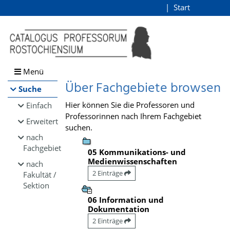
Browsen
Start
Login
direkt zum Inhalt
Menü
Über Fachgebiete browsen
Suche
Hier können Sie die Professoren und
Einfach
Professorinnen nach Ihrem Fachgebiet
Erweitert
suchen.
nach
Fachgebiet
05 Kommunikations- und
Medienwissenschaften
nach
2 Einträge
Fakultät /
Sektion
06 Information und
Dokumentation
2 Einträge