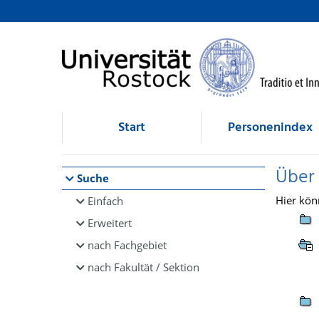
Browsen
direkt zum Inhalt
Start
Personenindex
Über
Suche
Hier kön
Einfach
Erweitert
nach Fachgebiet
nach Fakultät / Sektion