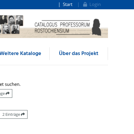
Start
Login
Weitere Kataloge
Über das Projekt
et suchen.
räge
2 Einträge