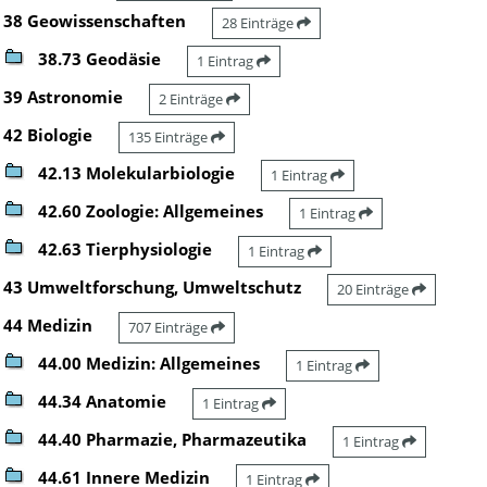
38 Geowissenschaften
28 Einträge
38.73 Geodäsie
1 Eintrag
39 Astronomie
2 Einträge
42 Biologie
135 Einträge
42.13 Molekularbiologie
1 Eintrag
42.60 Zoologie: Allgemeines
1 Eintrag
42.63 Tierphysiologie
1 Eintrag
43 Umweltforschung, Umweltschutz
20 Einträge
44 Medizin
707 Einträge
44.00 Medizin: Allgemeines
1 Eintrag
44.34 Anatomie
1 Eintrag
44.40 Pharmazie, Pharmazeutika
1 Eintrag
44.61 Innere Medizin
1 Eintrag