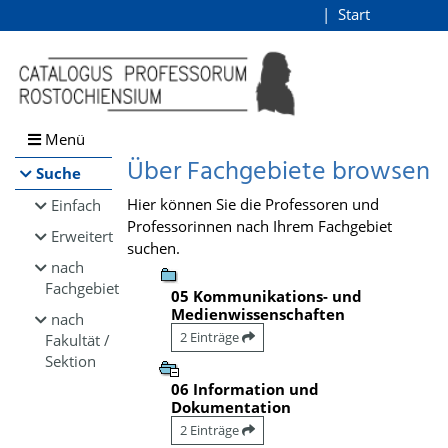
Browsen
Start
Login
direkt zum Inhalt
Menü
Über Fachgebiete browsen
Suche
Hier können Sie die Professoren und
Einfach
Professorinnen nach Ihrem Fachgebiet
Erweitert
suchen.
nach
Fachgebiet
05 Kommunikations- und
Medienwissenschaften
nach
2 Einträge
Fakultät /
Sektion
06 Information und
Dokumentation
2 Einträge