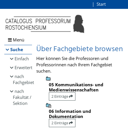
Browsen
Start
Login
direkt zum Inhalt
Menü
Über Fachgebiete browsen
Suche
Hier können Sie die Professoren und
Einfach
Professorinnen nach Ihrem Fachgebiet
Erweitert
suchen.
nach
Fachgebiet
05 Kommunikations- und
Medienwissenschaften
nach
2 Einträge
Fakultät /
Sektion
06 Information und
Dokumentation
2 Einträge