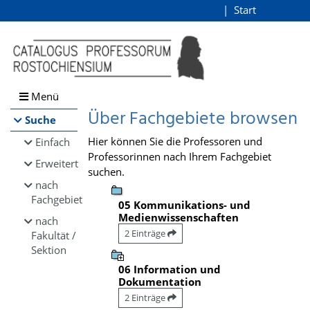
Browsen
Start
Login
direkt zum Inhalt
Menü
Über Fachgebiete browsen
Suche
Hier können Sie die Professoren und
Einfach
Professorinnen nach Ihrem Fachgebiet
Erweitert
suchen.
nach
Fachgebiet
05 Kommunikations- und
Medienwissenschaften
nach
2 Einträge
Fakultät /
Sektion
06 Information und
Dokumentation
2 Einträge