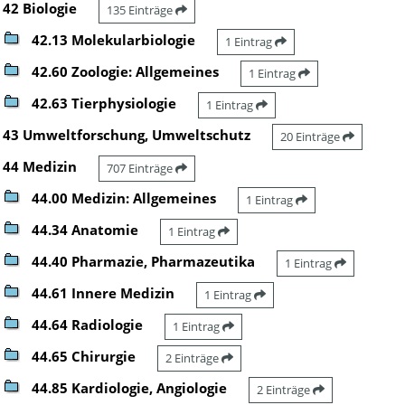
42 Biologie
135 Einträge
42.13 Molekularbiologie
1 Eintrag
42.60 Zoologie: Allgemeines
1 Eintrag
42.63 Tierphysiologie
1 Eintrag
43 Umweltforschung, Umweltschutz
20 Einträge
44 Medizin
707 Einträge
44.00 Medizin: Allgemeines
1 Eintrag
44.34 Anatomie
1 Eintrag
44.40 Pharmazie, Pharmazeutika
1 Eintrag
44.61 Innere Medizin
1 Eintrag
44.64 Radiologie
1 Eintrag
44.65 Chirurgie
2 Einträge
44.85 Kardiologie, Angiologie
2 Einträge