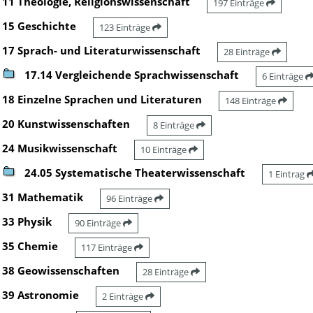
11 Theologie, Religionswissenschaft
197 Einträge
15 Geschichte
123 Einträge
17 Sprach- und Literaturwissenschaft
28 Einträge
17.14 Vergleichende Sprachwissenschaft
6 Einträge
18 Einzelne Sprachen und Literaturen
148 Einträge
20 Kunstwissenschaften
8 Einträge
24 Musikwissenschaft
10 Einträge
24.05 Systematische Theaterwissenschaft
1 Eintrag
31 Mathematik
96 Einträge
33 Physik
90 Einträge
35 Chemie
117 Einträge
38 Geowissenschaften
28 Einträge
39 Astronomie
2 Einträge