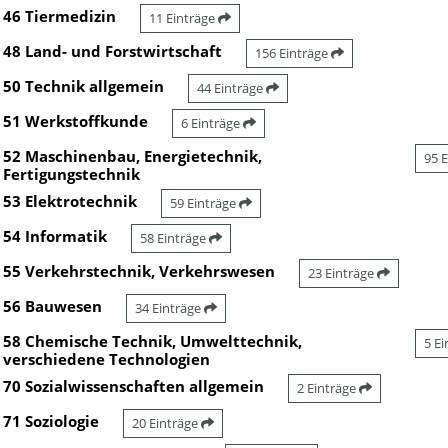
46 Tiermedizin
11 Einträge
48 Land- und Forstwirtschaft
156 Einträge
50 Technik allgemein
44 Einträge
51 Werkstoffkunde
6 Einträge
52 Maschinenbau, Energietechnik,
95 
Fertigungstechnik
53 Elektrotechnik
59 Einträge
54 Informatik
58 Einträge
55 Verkehrstechnik, Verkehrswesen
23 Einträge
56 Bauwesen
34 Einträge
58 Chemische Technik, Umwelttechnik,
5 E
verschiedene Technologien
70 Sozialwissenschaften allgemein
2 Einträge
71 Soziologie
20 Einträge