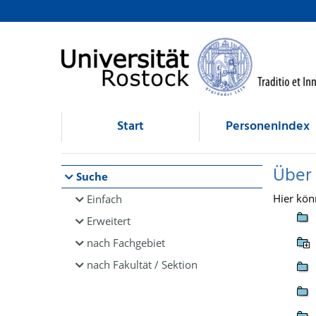
Browsen
direkt zum Inhalt
Start
Personenindex
Über
Suche
Hier kön
Einfach
Erweitert
nach Fachgebiet
nach Fakultät / Sektion