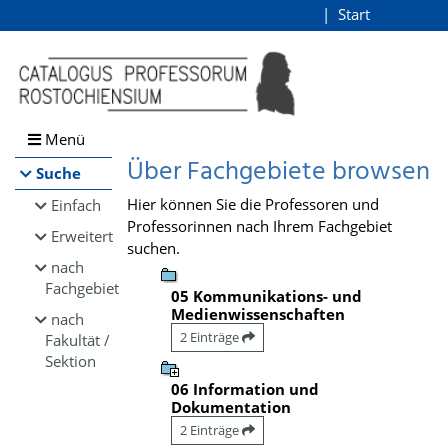
Browsen
Start
Login
direkt zum Inhalt
Menü
Über Fachgebiete browsen
Suche
Hier können Sie die Professoren und
Einfach
Professorinnen nach Ihrem Fachgebiet
Erweitert
suchen.
nach
Fachgebiet
05 Kommunikations- und
Medienwissenschaften
nach
2 Einträge
Fakultät /
Sektion
06 Information und
Dokumentation
2 Einträge