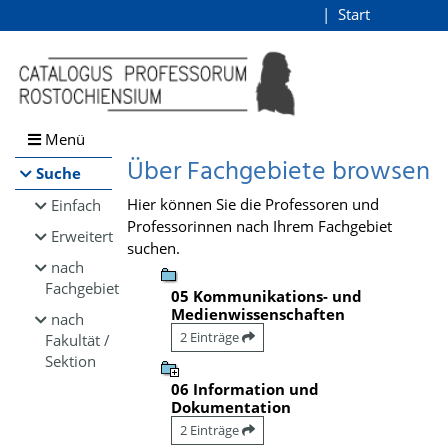
Browsen
Start
Login
direkt zum Inhalt
Menü
Über Fachgebiete browsen
Suche
Hier können Sie die Professoren und
Einfach
Professorinnen nach Ihrem Fachgebiet
Erweitert
suchen.
nach
Fachgebiet
05 Kommunikations- und
Medienwissenschaften
nach
2 Einträge
Fakultät /
Sektion
06 Information und
Dokumentation
2 Einträge