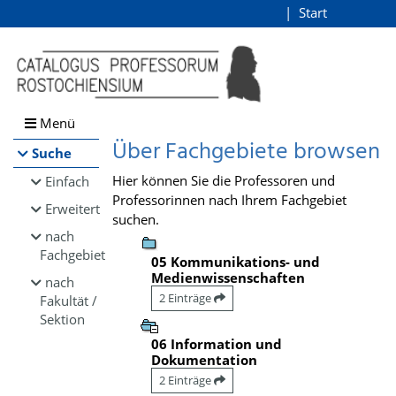
Browsen
Start
Login
direkt zum Inhalt
Menü
Über Fachgebiete browsen
Suche
Hier können Sie die Professoren und
Einfach
Professorinnen nach Ihrem Fachgebiet
Erweitert
suchen.
nach
Fachgebiet
05 Kommunikations- und
Medienwissenschaften
nach
2 Einträge
Fakultät /
Sektion
06 Information und
Dokumentation
2 Einträge