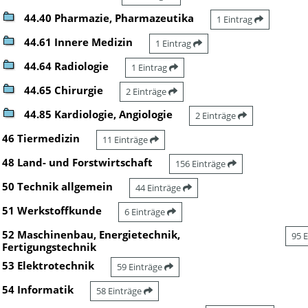
44.40 Pharmazie, Pharmazeutika
1 Eintrag
44.61 Innere Medizin
1 Eintrag
44.64 Radiologie
1 Eintrag
44.65 Chirurgie
2 Einträge
44.85 Kardiologie, Angiologie
2 Einträge
46 Tiermedizin
11 Einträge
48 Land- und Forstwirtschaft
156 Einträge
50 Technik allgemein
44 Einträge
51 Werkstoffkunde
6 Einträge
52 Maschinenbau, Energietechnik,
95 
Fertigungstechnik
53 Elektrotechnik
59 Einträge
54 Informatik
58 Einträge