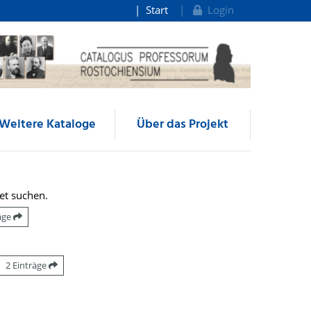
Start
Login
Weitere Kataloge
Über das Projekt
et suchen.
räge
2 Einträge