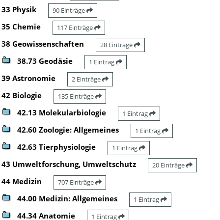
33 Physik
90 Einträge
35 Chemie
117 Einträge
38 Geowissenschaften
28 Einträge
38.73 Geodäsie
1 Eintrag
39 Astronomie
2 Einträge
42 Biologie
135 Einträge
42.13 Molekularbiologie
1 Eintrag
42.60 Zoologie: Allgemeines
1 Eintrag
42.63 Tierphysiologie
1 Eintrag
43 Umweltforschung, Umweltschutz
20 Einträge
44 Medizin
707 Einträge
44.00 Medizin: Allgemeines
1 Eintrag
44.34 Anatomie
1 Eintrag