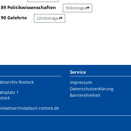
89 Politikwissenschaften
59 Einträge
90 Gelehrte
220 Einträge
Service
ätsarchiv Rostock
Impressum
Datenschutzerklärung
ätsplatz 1
Barrierefreiheit
stock
sitaetsarchiv(at)uni-rostock.de