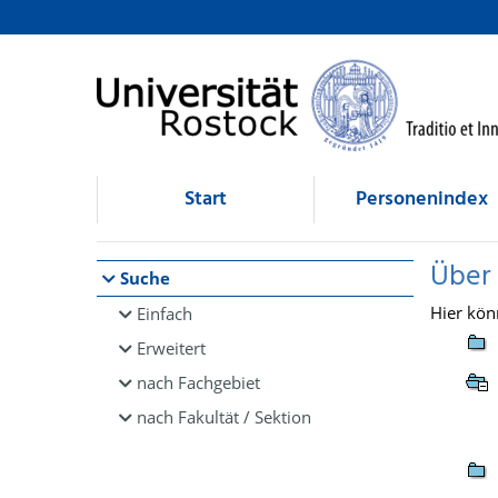
Browsen
direkt zum Inhalt
Start
Personenindex
Über
Suche
Hier kön
Einfach
Erweitert
nach Fachgebiet
nach Fakultät / Sektion