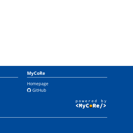
MyCoRe
Homepage
GitHub